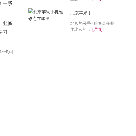
线了一系
北京苹果手
、竖幅
北京苹果手机维修点在哪
里北京苹...
[详情]
供学习，
照技巧也可