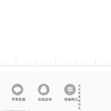
北
京
苹
果
苹果客服
在线咨询
维修网点
售
后
北